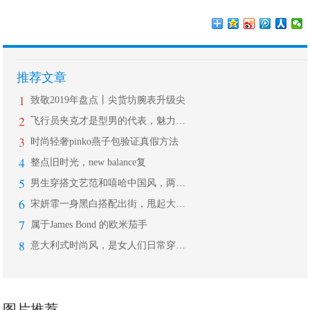
推荐文章
1
致敬2019年盘点丨尖货坊腕表升级尖
2
飞行员夹克才是型男的代表，魅力值爆表
3
时尚轻奢pinko燕子包验证真假方法
4
整点旧时光，new balance复
5
男生穿搭文艺范和嘻哈中国风，两种风格
6
宋妍霏一身黑白搭配出街，甩起大衣大步
7
属于James Bond 的欧米茄手
8
意大利式时尚风，是女人们日常穿衣点滴
图片推荐