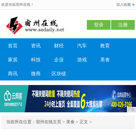
欢迎光临宿州在线！
加入收藏
登录
注册
首页
资讯
财经
汽车
教育
家居
科技
企业
游戏
美食
商讯
微商
区块链
广告
当前所在位置：
宿州在线主页
>
美食
> 正文 >