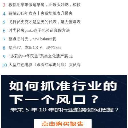
3
教你用苹果做这早餐，比馒头好吃，松软
4
致敬2019年盘点丨尖货坊腕表升级尖
5
飞行员夹克才是型男的代表，魅力值爆表
6
时尚轻奢pinko燕子包验证真假方法
7
整点旧时光，new balance复
8
哈弗F7、本田CR-V、现代ix35
9
“多彩的中华民族”系类文化遗产展 走
10
大型红色电影《跟着红军走到底》演员海