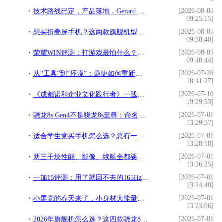
[2026-08-05
技术路线已定，产品落地，Gerard Williams离职影响有限
09:25:15]
[2026-08-05
想买折叠屏手机？这两款旗舰机型可能是2026年的标准答案
09:38:40]
[2026-08-05
荣耀WIN评测：打游戏最怕什么？这台手机治好了我的焦虑
09:40:44]
[2026-07-28
从“工具”到“环境”：鼎捷如何重新定义AI原生企业基础设施
18:41:27]
[2026-07-10
《成都诺和企业文化践行者》—践行文化，榜样力量
19:29:53]
[2026-07-01
骁龙8s Gen4不是骁龙8s至尊：命名背后的技术真相
13:29:57]
[2026-07-01
适合学生党买手机怎么选？总有一款适合你
13:28:18]
[2026-07-01
两三千块性能、影像、续航全都要？真我Neo8：安排！
13:26:25]
[2026-07-01
一加15评测：用了就回不去的165Hz，游戏党这次真的赢了
13:24:40]
[2026-07-01
小屏党的春天来了，小身材大能量旗舰手机推荐
13:23:06]
[2026-07-01
2026年旗舰机怎么选？这四款骁龙8至尊版机型各有绝活