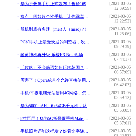
[2021-03-05
华为折叠屏手机正式发布！售价16999元，不过处理器有点过时了!
12:39:59]
[2021-03-05
盘点！四款超个性手机，让你远离撞机尴尬！!
12:22:52]
[2021-03-05
胆机到底有多迷（mei)人（miao)？!
11:25:06]
[2021-03-05
PC和手机上最受欢迎的浏览器，没想到第一都是同一个!
09:29:39]
[2021-03-05
骚黄神机再升级 乐檬K3 Note现场体验!
07:44:17]
[2021-03-05
「攻略」不会韩语如何玩转韩国？看完这篇韩国自助游全攻略你就懂了~!
06:57:09]
[2021-03-05
厉害了！Opera成首个允许直接使用比特币支付的主流浏览器!
06:42:03]
[2021-03-05
手机/平板电脑无法使用4G网络，怎么办？!
05:59:12]
[2021-03-05
华为5000mAH、6+64GB千元机，从1799降至1099，处理器是亮点!
05:53:05]
[2021-03-05
8寸巨屏！华为5G折叠屏手机Mate X深度体验评测：开局就是王者!
05:37:01]
[2021-03-05
手机照片还能这样发？好看文字随便加，1分钟就会来试试!
05:22:53]