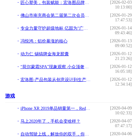
[2026-02-03
匠心塑美，包装赋能：宏洛图品牌设计引领美妆包装新纪元
10:13:00]
[2026-01-29
佛山市南充商会第二届第二次会员大会暨2026年迎春晚会圆满举行
17:47:53]
[2026-01-14
专业力量守护超级地标 亿固为“广州白云国际机场”筑牢品质基石！
09:43:46]
[2026-01-13
冯悦鸿：铝价暴涨的核心
09:00:52]
[2026-01-12
动力仁 锡镐牌金海龙胶囊
21:23:26]
[2026-01-12
“荷尔蒙霜SPA”现象观察 小众顶奢如何悄然定义精英女性“抗衰”新标准？
16:05:18]
[2026-01-12
宏洛图-产品包装从创意设计到生产的完整流程
12:34:14]
游戏
[2020-04-09
iPhone XR 2019单品销量第一，Redmi Note 7成上榜唯一国产机型
10:02:33]
[2020-04-07
马上2020年了，手机会变啥样？
07:47:17]
[2020-04-06
自动驾驶上线，解放你的双手，你想在车里做什么？