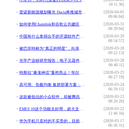
小米10：5G时代需要LPDDR5+UFS 3.0
10:11:30]
[2020-04-01
雷诺新能源规划曝光 Dacia将推城市代步电动车
09:06:04]
[2020-03-31
如何使用Chainlink和谷歌云共建区块链+云端混合型应用
08:39:04]
[2020-03-29
中国有什么拿得出手的开源软件产品？｜原力计划
08:54:57]
[2020-03-28
被巴菲特称为“真正的明星”，向亲戚借250万创业，今成中国首富
09:22:13]
[2020-03-28
光学产业链研究报告：电子元器件多功能叠加多场景 光学赛道优且长
06:40:11]
[2020-03-25
特斯拉“暴涨神话”戛然而止！华尔街多头开始退缩？
06:27:19]
[2020-03-24
高可用、负载均衡 集群部署方案：Keepalived + Nginx + Tomcat
06:59:15]
[2020-03-23
这款被低估的小众软件，却被腾讯收购！网友：真有眼光！太赞了
08:20:28]
[2020-03-22
EMUI 10这个功能太好用，超大文件秒传还不费流量
12:46:34]
[2020-03-17
华为手机只卖对的不买贵的，目前这三款就很不错，高配低价分量足
06:36:31]