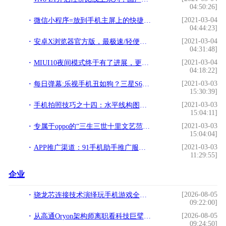
04:50:26]
[2021-03-04
微信小程序=放到手机主屏上的快捷方式？!
04:44:23]
[2021-03-04
安卓X浏览器官方版，最极速/轻便省流量的手机浏览器 v2.5.3!
04:31:48]
[2021-03-04
MIUI10夜间模式终于有了进展，更名为深色模式！!
04:18:22]
[2021-03-03
每日弹幕:乐视手机丑如狗？三星S6做梦秒杀iPhone 6!
15:30:39]
[2021-03-03
手机拍照技巧之十四：水平线构图，让画面显得稳定、安宁、平和!
15:04:11]
[2021-03-03
专属于oppo的“三生三世十里文艺范”的手机壳!
15:04:04]
[2021-03-03
APP推广渠道：91手机助手推广服务介绍!
11:29:55]
企业
[2026-08-05
骁龙芯连接技术演绎玩手机游戏全新体验
09:22:00]
[2026-08-05
从高通Oryon架构师离职看科技巨擘的体系化韧性
09:24:50]