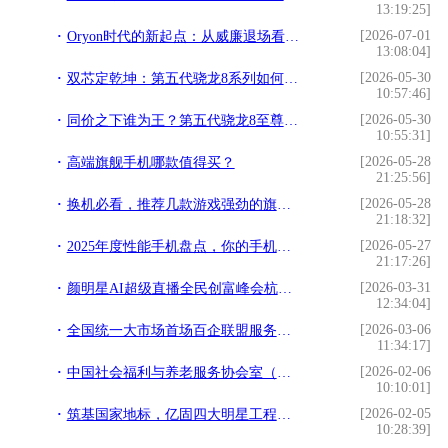
13:19:25]
[2026-07-01
Oryon时代的新起点：从威廉退场看高通的计算平台化能力
13:08:04]
[2026-05-30
双芯定乾坤：第五代骁龙8系列如何重塑2026年高端手机市场
10:57:46]
[2026-05-30
同价之下谁为王？第五代骁龙8至尊版断崖式领先
10:55:31]
[2026-05-28
高端旗舰手机哪款值得买？
21:25:56]
[2026-05-28
换机必看，推荐几款游戏强劲的旗舰手机
21:18:32]
[2026-05-27
2025年度性能手机盘点，你的手机上榜了吗？
21:17:26]
[2026-03-31
颜明星AI超级直播全民创富峰会杭州落幕，知名大健康操盘手程译墨携手增量传媒
12:34:04]
[2026-03-06
全国统一大市场首场百企联盟服务站授牌会议在广东成功举办
11:34:17]
[2026-02-06
中国社会福利与养老服务协会室（车）内环境与健康科技分会正式成立！
10:10:01]
[2026-02-05
筑基国家地标，亿固四大明星工程铸就品质丰碑
10:28:39]