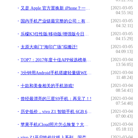
[2021-03-05
又是 Apple 官方置换新 iPhone？一张图知 最新 iPhone 回收价！!
04:55:16]
[2021-03-05
国内手机产业链最完整的公司：有自己的芯片、内存、基带、屏幕!
04:32:11]
[2021-03-05
乐檬K3任性版/移动版/增强版今日开抢!
04:15:29]
[2021-03-05
太原大南门“海印广场”拟搬迁!
04:09:13]
[2021-03-04
TOP7：2017年度十佳APP候选榜单之拍照修图类手机应用!
13:56:05]
[2021-03-04
3分钟用Android手机搭建轻量级WEB服务器!
11:48:24]
[2021-03-04
十款和美食相关的手机游戏!
08:54:41]
[2021-03-04
曾经最漂亮的三星S9手机：再见了！!
07:54:40]
[2021-03-04
历史低价，vivo Z1 智能手机 6GB 64GB 极光特别版!
07:00:43]
[2021-03-04
苹果手机iCloud照片怎么恢复？大师带你找回丢失的iPhone!
05:18:11]
[2021-03-04
vivo Z1开启性价比线上系列，国产手机市场会否因此改变？!