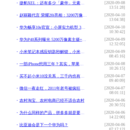
[2020-09-08
捷豹XEL：还有多少「豪华」元素值得被惦记？
13:51:28]
[2020-04-10
赵丽颖代言 荣耀20i亮相：3200万像素 5.2寸握感
13:04:38]
[2020-04-10
华为畅享10e官宣：小屏实力机型 3月1日发布
10:30:42]
[2020-04-09
华为P40系列曝光 5200万像素主摄+120Hz刷新率屏幕
12:32:05]
[2020-04-09
小米笔记本感应钥匙秒解锁，小米手环4必备新技能
08:45:16]
[2020-04-08
一部iPhone想用三年？其实，苹果其实早急眼了……
10:26:15]
[2020-04-07
买不起小米10没关系，三千内也有高性价比5G手机，最低只要1999
09:40:09]
[2020-04-07
微信一夜走红，2011年老号被疯狂收购，甚至不惜重金？
08:01:11]
[2020-04-06
农村淘宝、农村电商已经不适合农村
20:30:55]
[2020-04-06
为什么同样的产品，拼多多就是要比淘宝还便宜一些呢？
14:22:00]
[2020-04-06
比亚迪会是下一个华为吗？
07:17:12]