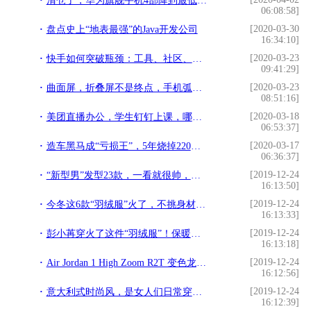
清仓了，华为旗舰手机4部降到最低价，网友：终于等到了
06:08:58]
[2020-03-30
盘点史上“地表最强”的Java开发公司
16:34:10]
[2020-03-23
快手如何突破瓶颈：工具、社区、算法，以及关键的50%股权
09:41:29]
[2020-03-23
曲面屏，折叠屏不是终点，手机弧形屏也来了
08:51:16]
[2020-03-18
美团直播办公，学生钉钉上课，哪些行业即将迅速发展？
06:53:37]
[2020-03-17
造车黑马成“亏损王”，5年烧掉220亿，雷军也看走眼了？
06:36:37]
[2019-12-24
“新型男”发型23款，一看就很帅，剪完你也可以变男神
16:13:50]
[2019-12-24
今冬这6款“羽绒服”火了，不挑身材又百搭，穿起来时髦又保暖
16:13:33]
[2019-12-24
彭小苒穿火了这件“羽绒服”！保暖又有女人味，明星都在跟风
16:13:18]
[2019-12-24
Air Jordan 1 High Zoom R2T 变色龙看似朴实无华
16:12:56]
[2019-12-24
意大利式时尚风，是女人们日常穿衣点滴，不好学习但看着精彩啊
16:12:39]