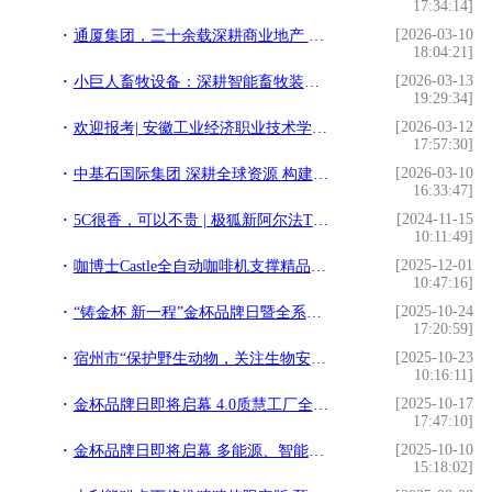
17:34:14]
[2026-03-10
通厦集团，三十余载深耕商业地产 多元布局赋能城市高质量发展
18:04:21]
[2026-03-13
小巨人畜牧设备：深耕智能畜牧装备39载，全产业链赋能现代养殖发展
19:29:34]
[2026-03-12
欢迎报考| 安徽工业经济职业技术学院2026年分类考试招生章程
17:57:30]
[2026-03-10
中基石国际集团 深耕全球资源 构建贸易物流产业生态
16:33:47]
[2024-11-15
5C很香，可以不贵 | 极狐新阿尔法T5正式上市，起售价仅需12.38万！
10:11:49]
[2025-12-01
咖博士Castle全自动咖啡机支撑精品进阶，上海咖啡进修课圆满落幕
10:47:16]
[2025-10-24
“铸金杯 新一程”金杯品牌日暨全系产品上市发布会即将启幕
17:20:59]
[2025-10-23
宿州市“保护野生动物，关注生物安全”
10:16:11]
[2025-10-17
金杯品牌日即将启幕 4.0质慧工厂全面展现制造升级成果
17:47:10]
[2025-10-10
金杯品牌日即将启幕 多能源、智能化、全矩阵焕新亮相
15:18:02]