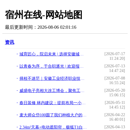
宿州在线-网站地图
最后更新时间：2026-08-06 02:01:16
资讯
[2026-07-17
​城育匠心，院启未来 | 选择安徽城市管理职业学院的N个理由
11:24:20]
[2026-07-13
以青春为序，于合职逐光 | 欢迎报考合肥职业技术学院
14:47:24]
[2026-07-08
择校不迷茫｜安徽工业经济职业技术学院，多彩校园等你来
16:55:24]
[2026-05-20
威盛电子亮相大连工博会，聚焦工业场域安全管理痛点
15:06:15]
[2026-05-11
春日装修 林内建议：提前布局一小步，恒温舒适一大步
14:45:12]
[2026-04-22
麦大师众岱100圆了我们种植大户的高产梦
16:40:01]
[2026-04-13
2.34m²天幕+电动遮阳帘，极狐T1白天看云夜观星，浪漫随时营业