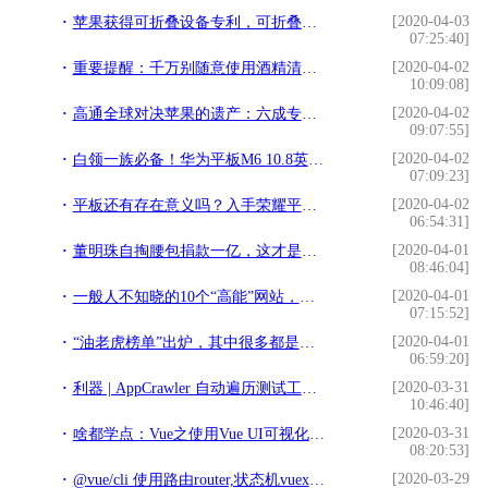
[2020-04-03
苹果获得可折叠设备专利，可折叠手机即将研制，果粉：非常期待
07:25:40]
[2020-04-02
重要提醒：千万别随意使用酒精清洗电脑屏幕
10:09:08]
[2020-04-02
高通全球对决苹果的遗产：六成专利被判有效，获多法院禁令支持
09:07:55]
[2020-04-02
白领一族必备！华为平板M6 10.8英寸成为轻办公时代的自救神器
07:09:23]
[2020-04-02
平板还有存在意义吗？入手荣耀平板一个月，聊聊优缺点和真实感受
06:54:31]
[2020-04-01
董明珠自掏腰包捐款一亿，这才是真正的中国女性
08:46:04]
[2020-04-01
一般人不知晓的10个“高能”网站，学编程和赚钱两不误
07:15:52]
[2020-04-01
“油老虎榜单”出炉，其中很多都是常见SUV，有你喜欢的吗？
06:59:20]
[2020-03-31
利器 | AppCrawler 自动遍历测试工具实践（一）
10:46:40]
[2020-03-31
啥都学点：Vue之使用Vue UI可视化创建Vue项目
08:20:53]
[2020-03-29
@vue/cli 使用路由router,状态机vuex,sass, elementUi饿了么组件