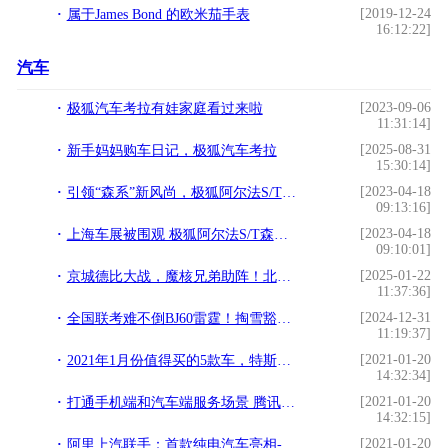
[2019-12-24
属于James Bond 的欧米茄手表
16:12:22]
汽车
[2023-09-06
极狐汽车考拉有娃家庭看过来啦
11:31:14]
[2025-08-31
新手妈妈购车日记，极狐汽车考拉
15:30:14]
[2023-04-18
引领“森系”新风尚，极狐阿尔法S/T森林版亮相
09:13:16]
[2023-04-18
上海车展被围观 极狐阿尔法S/T森林版带你一起“森”呼吸
09:10:01]
[2025-01-22
京城德比大战，魔核兄弟助阵！北汽男篮北京汽车品牌之夜高端宠粉！
11:37:36]
[2024-12-31
全国联考难不倒BJ60雷霆！掏雪豁沙战陡坡，猛字当头！
11:19:37]
[2021-01-20
2021年1月份值得买的5款车，特斯拉有两款
14:32:34]
[2021-01-20
打通手机端和汽车端服务场景 腾讯进入造车产业链
14:32:15]
[2021-01-20
阿里上汽联手：首款纯电汽车亮相-BAT造车“赛道”再聚首