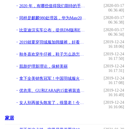
[2020-03-17
2020 年，有哪些值得我们期待的手机？
06:36:40]
[2020-03-17
同样是麒麟980处理器，华为Mate20为什么还是干不过荣耀20？
06:36:38]
[2020-03-17
比亚迪汉实车公布，提供DM版和EV版车型可选，特斯拉“危险了”？
06:36:34]
[2019-12-24
2019就要穿羽绒服加阔腿裤，好看到犯规，时尚保暖还显瘦
16:18:06]
[2019-12-24
秋冬喜欢穿牛仔裤，鞋子怎么选怎么搭，造型才更出众？
16:17:50]
[2019-12-24
肌肤护理新理论，保鲜美丽
16:17:31]
[2019-12-24
拿下全美销售冠军！中国羽绒服火出国门，看国货如何进军海外市场
16:17:08]
[2019-12-24
优衣库、GU和ZARA的15套裤装造型look分享，你偏爱哪一个？
16:16:49]
[2019-12-24
女人别再披头散发了，很显老！今年流行这3种发型，减龄显脸小
16:16:06]
家居