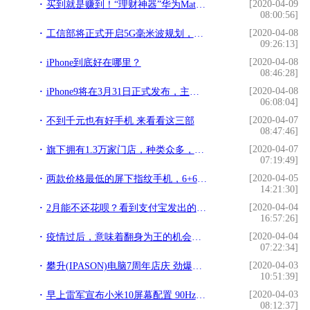
[2020-04-09
买到就是赚到！“理财神器”华为Mate Xs今天开始预约
08:00:56]
[2020-04-08
工信部将正式开启5G毫米波规划，毫米波或奖迎来产业风口
09:26:13]
[2020-04-08
iPhone到底好在哪里？
08:46:28]
[2020-04-08
iPhone9将在3月31日正式发布，主要参数被确认，价格更感人
06:08:04]
[2020-04-07
不到千元也有好手机 来看看这三部
08:47:46]
[2020-04-07
旗下拥有1.3万家门店，种类众多，当之无愧的中国零售之王
07:19:49]
[2020-04-05
两款价格最低的屏下指纹手机，6+64GB都降至899，你更倾向哪个？
14:21:30]
[2020-04-04
2月能不还花呗？看到支付宝发出的声明，用户：太良心了
16:57:26]
[2020-04-04
疫情过后，意味着翻身为王的机会来了，你能抓住吗？
07:22:34]
[2020-04-03
攀升(IPASON)电脑7周年店庆 劲爆机型亲情力推
10:51:39]
[2020-04-03
早上雷军宣布小米10屏幕配置 90Hz标配 米粉热泪 喊着一定买首发
08:12:37]