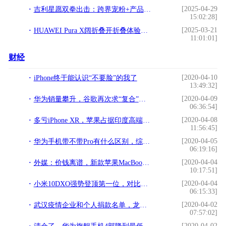
[2025-04-29
吉利星愿双拳出击：跨界宠粉+产品实力斩获下一季度销冠
15:02:28]
[2025-03-21
HUAWEI Pura X阔折叠开折叠体验新篇章
11:01:01]
财经
[2020-04-10
iPhone终于能认识“不要脸”的我了
13:49:32]
[2020-04-09
华为销量攀升，谷歌再次求“复合”，申请恢复服务
06:36:54]
[2020-04-08
多亏iPhone XR，苹果占据印度高端智能手机市场3/4份额
11:56:45]
[2020-04-05
华为手机带不带Pro有什么区别，综合来看，哪一个的性价比高？
06:19:16]
[2020-04-04
外媒：价钱离谱，新款苹果MacBook Pro 13寸GPU性能提升仅30%
10:17:51]
[2020-04-04
小米10DXO强势登顶第一位，对比排名前5的其他四款手机有何优势？
06:15:33]
[2020-04-02
武汉疫情企业和个人捐款名单，龙头民企“华为”真的捐了这么多？
07:57:02]
[2020-04-02