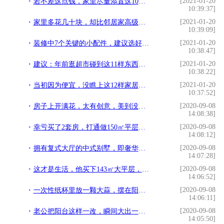
[2021-01-20
若不差这点钱，家里尽量添置这10样物品，让新年幸福感立马提升
10:39:37]
[2021-01-20
家里多花几十块，却比邻居家高级好多倍，特别是这几样，实用显贵
10:39:09]
[2021-01-20
装修中7个关键的小配件，建议选好的，一旦出问题，更换超麻烦
10:38:47]
[2021-01-20
建议：年前逛超市碰到这11样东西，赶紧买，幸福感会大大提升
10:38:22]
[2021-01-20
当初因为便宜，没瞧上这12样家居好物，用后发现再也离不开了
10:37:52]
[2020-09-08
房子上开满花，太有创意，美到没朋友，现实中的空气花园
14:08:38]
[2020-09-08
幸亏买了2套房，打通做150㎡平层，复古韵味，老婆入住说幸福
14:08:12]
[2020-09-08
拥有复式大厅的中式别墅，即奢华又保存中式的韵味
14:07:28]
[2020-09-08
这才是生活，他买下143㎡大平层，保留一间卧室，只为住着舒适
14:06:52]
[2020-09-08
一次性纸杯里放一颗大蒜，摆在阳台作用太棒了，家里人都喜欢
14:06:11]
[2020-09-08
老公把阳台这样一改，瞬间大出一间半房，真的是太聪明了
14:05:50]