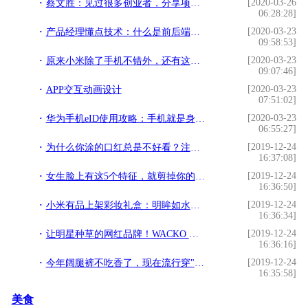
[2020-03-26
蔡文胜：见过很多创业者，分享项目方融资的几大误区
06:28:28]
[2020-03-23
产品经理懂点技术：什么是前后端，两者如何分工？
09:58:53]
[2020-03-23
原来小米除了手机不错外，还有这几款数码产品，是值得入手的
09:07:46]
[2020-03-23
APP交互动画设计
07:51:02]
[2020-03-23
华为手机eID使用攻略：手机就是身份证，入住酒店超方便
06:55:27]
[2019-12-24
为什么你涂的口红总是不好看？注意这几点，你也可以涂的很好看
16:37:08]
[2019-12-24
女生脸上有这5个特征，就剪掉你的长发吧！短发才更适合你
16:36:50]
[2019-12-24
小米有品上架彩妆礼盒：明眸如水，只为爱美女生设计
16:36:34]
[2019-12-24
让明星种草的网红品牌！WACKO MARIA x 匡威联名下月登场
16:36:16]
[2019-12-24
今年阔腿裤不吃香了，现在流行穿"卡布里裤"，时髦显瘦还很百搭
16:35:58]
美食