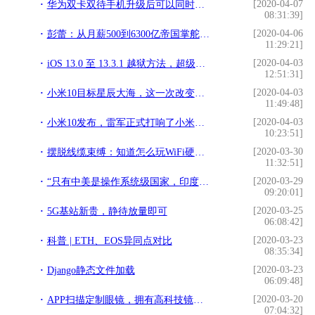
[2020-04-07
华为双卡双待手机升级后可以同时支持两张电信卡
08:31:39]
[2020-04-06
彭蕾：从月薪500到6300亿帝国掌舵人，她的职场信条值得学习
11:29:21]
[2020-04-03
iOS 13.0 至 13.3.1 越狱方法，超级无敌简单
12:51:31]
[2020-04-03
小米10目标星辰大海，这一次改变策略，雷军新战略能否取得成效？
11:49:48]
[2020-04-03
小米10发布，雷军正式打响了小米冲击高端手机的第一枪
10:23:51]
[2020-03-30
摆脱线缆束缚：知道怎么玩WiFi硬盘吗？
11:32:51]
[2020-03-29
“只有中美是操作系统级国家，印度顶多是APP”，这说法你服不？
09:20:01]
[2020-03-25
5G基站新贵，静待放量即可
06:08:42]
[2020-03-23
科普 | ETH、EOS异同点对比
08:35:34]
[2020-03-23
Django静态文件加载
06:09:48]
[2020-03-20
APP扫描定制眼镜，拥有高科技镜片和精准框架，配镜不再一刀切
07:04:32]