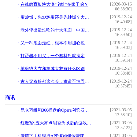
[2020-03-16
在线教育板块大涨“宅娃”在家干啥？
06:38:30]
[2019-12-24
蛋炒饭，先炒鸡蛋还是先炒饭？大厨：都不对，这样做米饭粒粒金黄
16:40:08]
[2019-12-24
老外评出最难吃的十大泡面，中国就有5款上榜
16:39:50]
[2019-12-24
又一种泡面走红，根本不用担心包装上那6个字，网友：康师傅再见
16:39:33]
[2019-12-24
打蛋器不用买，一个塑料瓶就搞定，打发蛋白超“省力”，省钱实用
16:39:14]
[2019-12-24
羊剪绒大衣和羊绒大衣有什么区别？哪个更好？这篇讲的很全面
16:38:48]
[2019-12-24
古人穿衣服都这么长，难道不怕弄脏吗？其实原因很简单
16:37:45]
商讯
[2021-03-05
昆仑万维和360操盘的Opera浏览器上市 谷歌贡献了近一半的收入!
13:58:10]
[2021-03-05
红魔3的五大亮点能否为以后的游戏手机设立标杆？红魔3手机评测!
12:57:23]
[2021-03-05
疫情下手机银行APP该如何运营获客和活客？!