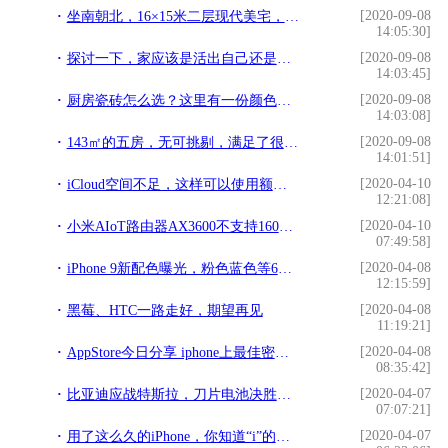
[2020-09-08
坐南朝北，16×15米二层现代美宅，阳光房+车库+地下室
14:05:30]
[2020-09-08
探讨一下，家应该是活出自己还是为了装饰
14:03:45]
[2020-09-08
厨房瓷砖怎么选？这里有一份颜色搭配建议，没有灵感的业主过来看
14:03:08]
[2020-09-08
143㎡的五房，无可挑剔，满足了很多人对完美户型的想象！
14:01:51]
[2020-04-10
iCloud空间不足，这样可以使用额外空间
12:21:08]
[2020-04-10
小米AIoT路由器AX3600不支持160MHz通道？
07:49:58]
[2020-04-08
iPhone 9新配色曝光，粉色蓝色等6种配色
12:15:59]
[2020-04-08
黑莓、HTC一路走好，期望再见
11:19:21]
[2020-04-08
AppStore今日分享 iphone上最佳密室解谜游戏？The Room
08:35:42]
[2020-04-07
比亚迪应战特斯拉，刀片电池决胜于关键
07:07:21]
[2020-04-07
用了这么久的iPhone，你知道“i”的意思吗？