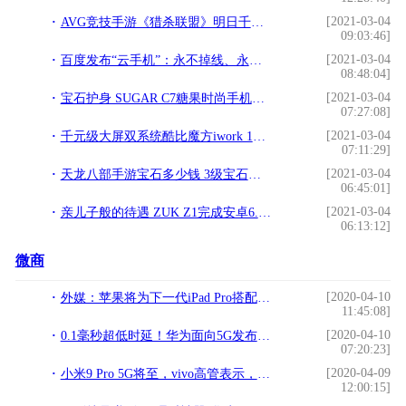
[2021-03-04
AVG竞技手游《猎杀联盟》明日千人斩!
09:03:46]
[2021-03-04
百度发布“云手机”：永不掉线、永不关机、永不发烫!
08:48:04]
[2021-03-04
宝石护身 SUGAR C7糖果时尚手机天猫发售!
07:27:08]
[2021-03-04
千元级大屏双系统酷比魔方iwork 1X体验!
07:11:29]
[2021-03-04
天龙八部手游宝石多少钱 3级宝石价格大全!
06:45:01]
[2021-03-04
亲儿子般的待遇 ZUK Z1完成安卓6.0升级!
06:13:12]
微商
[2020-04-10
外媒：苹果将为下一代iPad Pro搭配内置触控板的键盘
11:45:08]
[2020-04-10
0.1毫秒超低时延！华为面向5G发布首个内置AI芯片的全闪存
07:20:23]
[2020-04-09
小米9 Pro 5G将至，vivo高管表示，电池容量太小
12:00:15]