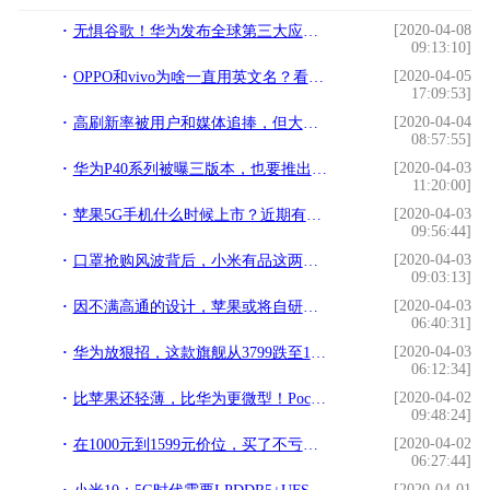
[2020-04-08
无惧谷歌！华为发布全球第三大应用商店，APP数量超过5.5万
09:13:10]
[2020-04-05
OPPO和vivo为啥一直用英文名？看到中文名后，网友：总算明白了！
17:09:53]
[2020-04-04
高刷新率被用户和媒体追捧，但大厂为啥就不用？
08:57:55]
[2020-04-03
华为P40系列被曝三版本，也要推出“皇帝版”，相机或再次屠榜DxO
11:20:00]
[2020-04-03
苹果5G手机什么时候上市？近期有哪些5G手机上市？
09:56:44]
[2020-04-03
口罩抢购风波背后，小米有品这两年经历了什么
09:03:13]
[2020-04-03
因不满高通的设计，苹果或将自研天线，iPhone 12的信号有救了？
06:40:31]
[2020-04-03
华为放狠招，这款旗舰从3799跌至1699，网友：买早了
06:12:34]
[2020-04-02
比苹果还轻薄，比华为更微型！Pocket2S掌上电脑更新归来
09:48:24]
[2020-04-02
在1000元到1599元价位，买了不亏的三款手机，其中一款性能突出
06:27:44]
[2020-04-01