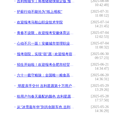
[2025-08-08
吉利熊猫卡丁将推猪猪侠限定版 预计8月中旬首发上市
10:42:49]
[2025-07-31
护薪行动不能沦为“纸上维权”
11:00:12]
[2025-07-14
欢迎报考马鞍山职业技术学院
14:21:45]
[2025-07-04
青春不设限，欢迎报考安徽体育运动职业技术学院
12:02:53]
[2025-07-04
心动不只一面！安徽城市管理职业学院2025报考理由
11:00:32]
[2025-06-30
报考宿院，实现“宿”愿 | 欢迎报考宿州学院
09:57:23]
[2025-06-21
招生开始啦！欢迎报考合肥市经贸旅游学校
14:34:47]
[2025-06-20
六十一载守粮脉：全国唯一粮食高职的报考价值解码
14:36:31]
[2025-05-29
明星亲手交付 吉利星愿第十万用户获躺平礼包
13:29:26]
[2025-05-28
给用户与春天最配的颜色 吉利星愿新推“天真蓝+星空灰”车色
17:57:50]
[2025-05-26
从“冰雪嘉年华”到共创新车色 吉利星愿凭借“年轻化”卖爆
14:36:29]