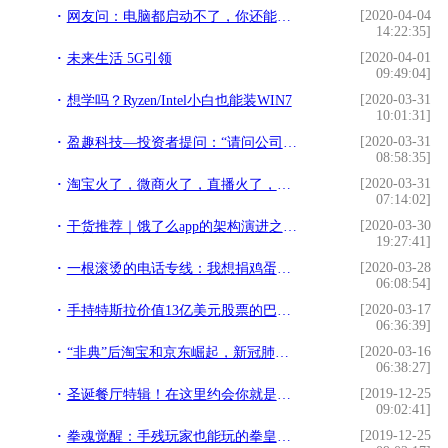
[2020-04-04
网友问：电脑都启动不了，你还能做什么？于是我默默地码字告诉他
14:22:35]
[2020-04-01
未来生活 5G引领
09:49:04]
[2020-03-31
想学吗？Ryzen/Intel小白也能装WIN7
10:01:31]
[2020-03-31
盈趣科技—投资者提问：“请问公司整机产品有哪些自有品牌啊？！比如咕咕机之类的。。。另外，第四代咕咕机是不是双12上线销售的？截至目前有多少销量啊？！”
08:58:35]
[2020-03-31
淘宝火了，微商火了，直播火了，抖音火了！2020年这些会火？
07:14:02]
[2020-03-30
干货推荐｜饿了么app的架构演进之路，你的外卖可不简单
19:27:41]
[2020-03-28
一根滚烫的电话专线：我想捐鸡蛋、红薯、凳子、口罩……
06:08:54]
[2020-03-17
手持特斯拉价值13亿美元股票的巴恩·巴伦：一股也不卖
06:36:39]
[2020-03-16
“非典”后淘宝和京东崛起，新冠肺炎后会造就谁？
06:38:27]
[2019-12-25
圣诞餐厅特辑！在这里约会你就是最靓的仔
09:02:41]
[2019-12-25
拳魂觉醒：手残玩家也能玩的拳皇手游！与草薙京一起争霸格斗大赛