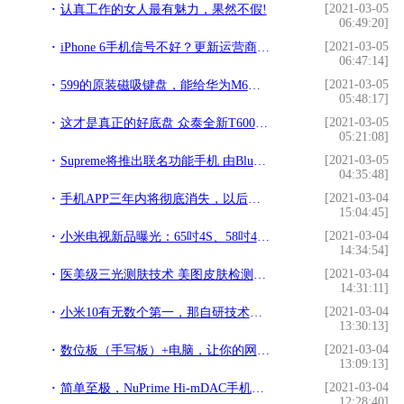
[2021-03-05
认真工作的女人最有魅力，果然不假!
06:49:20]
[2021-03-05
iPhone 6手机信号不好？更新运营商设置了吗？!
06:47:14]
[2021-03-05
599的原装磁吸键盘，能给华为M6平板带来多少生产力!
05:48:17]
[2021-03-05
这才是真正的好底盘 众泰全新T600让你见识真正的技术实力!
05:21:08]
[2021-03-05
Supreme将推出联名功能手机 由Blu设计制造!
04:35:48]
[2021-03-04
手机APP三年内将彻底消失，以后全靠H5了!
15:04:45]
[2021-03-04
小米电视新品曝光：65吋4S、58吋4A 、43吋4X 、40吋4C都有！!
14:34:54]
[2021-03-04
医美级三光测肤技术 美图皮肤检测仪开箱图赏!
14:31:11]
[2021-03-04
小米10有无数个第一，那自研技术有多少!
13:30:13]
[2021-03-04
数位板（手写板）+电脑，让你的网课溜起来!
13:09:13]
[2021-03-04
简单至极，NuPrime Hi-mDAC手机解码耳放一体机试听体会!
12:28:40]