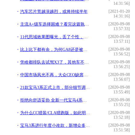
14:31:56]
[2021-01-20
汽车芯片荒越演越烈，或将持续半年
14:31:16]
[2020-09-08
主流A+级车选择困难？看完这篇孰优孰劣一文便知
13:57:33]
[2020-09-08
11代思域效果图曝光，丢了个性，变成“小号雅阁”
13:57:11]
[2020-09-08
比上比下都有余，为何GA8还是被低估？
13:56:52]
[2020-09-08
凭啥都排队去试驾X3了，其他车不香吗？
13:56:25]
[2020-09-08
中国市场风光不再，大众CEO缺席北京车展
13:56:07]
[2020-09-08
21款宝马3系正式上市，部分细节调整升级，售价29.39万起
13:55:49]
[2020-09-08
拒绝向舒适妥协 全新一代宝马4系实拍图解
13:55:25]
[2020-09-08
为什么CC猎装/CLA猎跑版，如此明显韭菜行为还那么多人叫好
13:52:18]
[2020-09-08
宝马3系进行年度小改款，新增众多配置老车主都酸了
13:51:58]