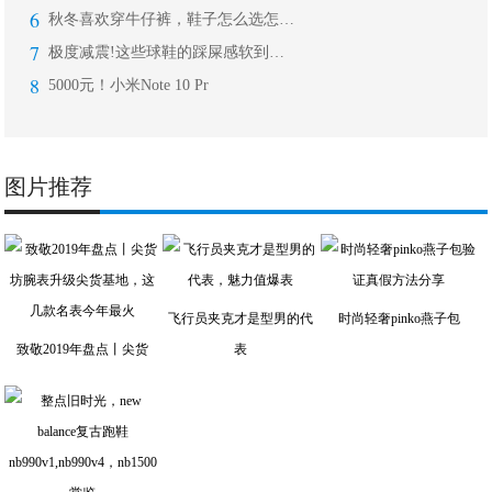
6
秋冬喜欢穿牛仔裤，鞋子怎么选怎么搭，
7
极度减震!这些球鞋的踩屎感软到无法想
8
5000元！小米Note 10 Pr
图片推荐
飞行员夹克才是型男的代
时尚轻奢pinko燕子包
致敬2019年盘点丨尖货
表