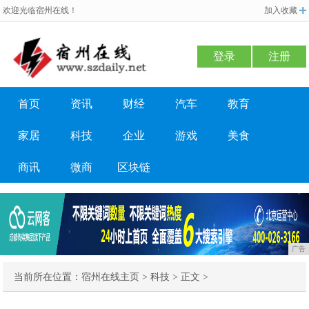
欢迎光临宿州在线！
加入收藏
登录
注册
首页
资讯
财经
汽车
教育
家居
科技
企业
游戏
美食
商讯
微商
区块链
广告
当前所在位置：
宿州在线主页
>
科技
> 正文 >