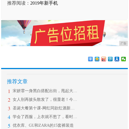
推荐阅读：
2019年新手机
广告
推荐文章
1
宋妍霏一身黑白搭配出街，甩起大衣大步
2
女人别再披头散发了，很显老！今年流行
3
圣诞大餐第十课-网红同款红酒新玩法｜
4
学会了西服，上衣就不愁了，看时尚收腰
5
优衣库、GU和ZARA的15套裤装造