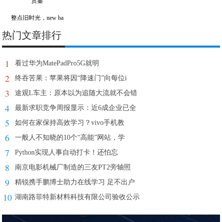
整点旧时光，new ba
热门文章排行
1
看过华为MatePadPro5G就明
2
终吞苦果：苹果将因“降速门”向每位i
3
途观L车主：原本以为追随大流就不会错
4
最新求职竞争周报显示：近6成企业已全
5
如何在家保持高效学习？vivo手机教
6
一般人不知晓的10个“高能”网站，学
7
Python实现人事自动打卡！还怕忘
8
南京电影机械厂制造的三友PT2旁轴照
9
精锐携手鹏博士助力在线学习 足不出户
10
湖南路菲特新材料科技有限公司验收公示